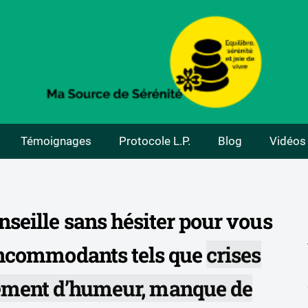
Témoignages
Protocole L.P.
Blog
Vidéos
seille sans hésiter pour vous
 incommodants tels que
crises
gement d’humeur, manque de