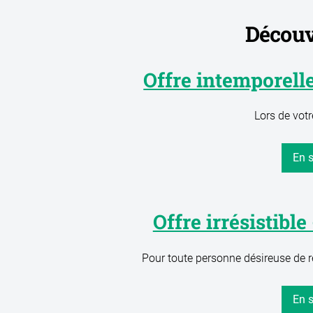
Découvr
Offre intemporell
Lors de votr
En s
Offre irrésistibl
Pour toute personne désireuse de ret
En s