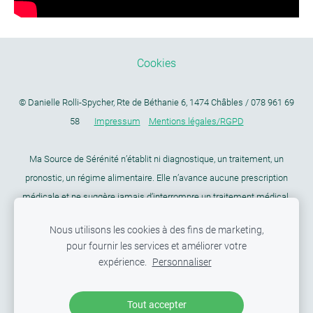
Cookies
©
Danielle Rolli-Spycher, Rte de Béthanie 6, 1474 Châbles / 078 961 69
58
Impressum
Mentions légales/RGPD
Ma Source de Sérénité n’établit ni diagnostique, un traitement, un
pronostic, un régime alimentaire. Elle n’avance aucune prescription
médicale et ne suggère jamais d’interrompre un traitement médical.
Nous utilisons les cookies à des fins de marketing,
Ce site ne fait pas partie du site web Facebook ou de Facebook, Inc. ni
pour fournir les services et améliorer votre
de Google Inc. En outre, ce site n’est pas endossé
expérience.
Personnaliser
par Facebook en aucune façon
ni par Google Inc. Facebook est une
marque déposée de Facebook Inc.
Tout accepter